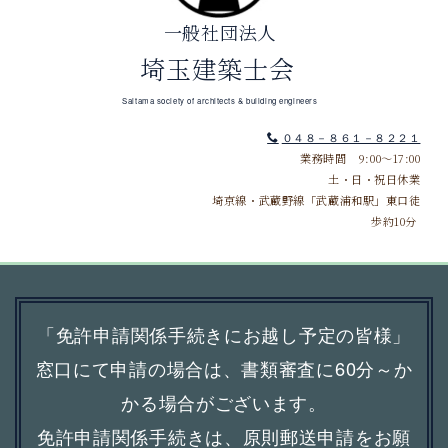
一般社団法人
埼玉建築士会
Saitama society of architects & building engineers
０４８－８６１－８２２１
業務時間 9:00～17:00
土・日・祝日休業
埼京線・武蔵野線「武蔵浦和駅」東口徒
歩約10分
「免許申請関係手続きにお越し予定の皆様」
窓口にて申請の場合は、書類審査に60分～か
かる場合がございます。
免許申請関係手続きは、原則郵送申請をお願