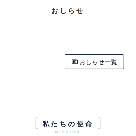
おしらせ
[%new:新着%]
[%title%]
おしらせ一覧
私たちの使命
MISSION