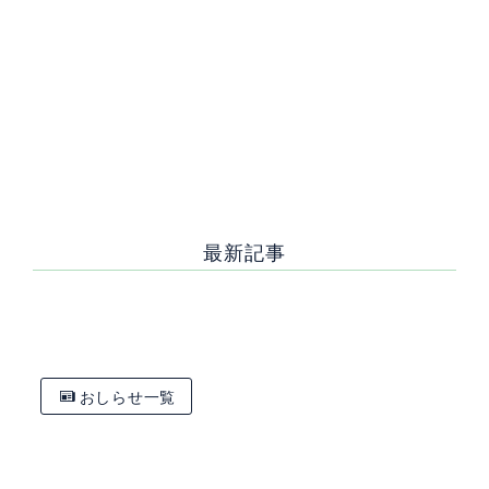
前の記
おしら
次の記事へ
事へ
せ一覧
最新記事
[%new:新着%]
[%title%]
おしらせ一覧