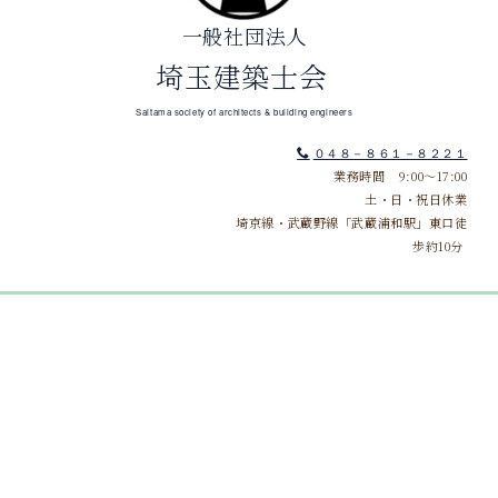
一般社団法人
埼玉建築士会
Saitama society of architects & building engineers
０４８－８６１－８２２１
業務時間 9:00～17:00
土・日・祝日休業
埼京線・武蔵野線「武蔵浦和駅」東口徒
歩約10分
[%title%]
[%article_date_notime%]
[%category%]