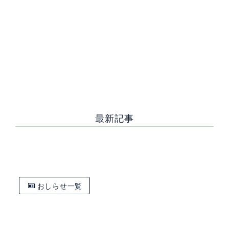
前の記
おしら
次の記事へ
事へ
せ一覧
最新記事
[%new:新着%]
[%title%]
おしらせ一覧