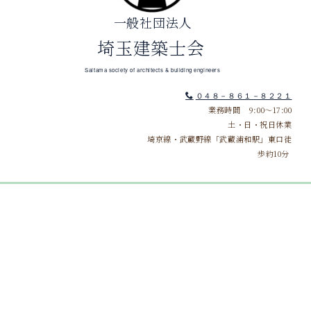
一般社団法人
埼玉建築士会
Saitama society of architects & building engineers
０４８－８６１－８２２１
業務時間 9:00～17:00
土・日・祝日休業
埼京線・武蔵野線「武蔵浦和駅」東口徒
歩約10分
[%title%]
[%article_date_notime%]
[%category%]