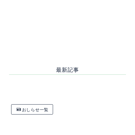
前の記
おしら
次の記事へ
事へ
せ一覧
最新記事
[%new:新着%]
[%title%]
おしらせ一覧