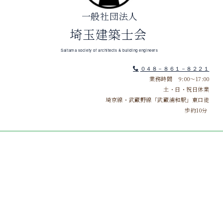
一般社団法人
埼玉建築士会
Saitama society of architects & building engineers
０４８－８６１－８２２１
業務時間 9:00～17:00
土・日・祝日休業
埼京線・武蔵野線「武蔵浦和駅」東口徒
歩約10分
[%title%]
[%article_date_notime%]
[%category%]