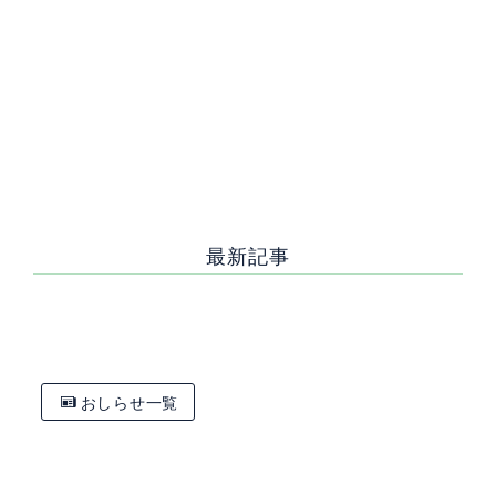
前の記
おしら
次の記事へ
事へ
せ一覧
最新記事
[%new:新着%]
[%title%]
おしらせ一覧