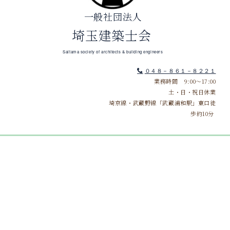
一般社団法人
埼玉建築士会
Saitama society of architects & building engineers
０４８－８６１－８２２１
業務時間 9:00～17:00
土・日・祝日休業
埼京線・武蔵野線「武蔵浦和駅」東口徒
歩約10分
[%title%]
[%article_date_notime%]
[%category%]