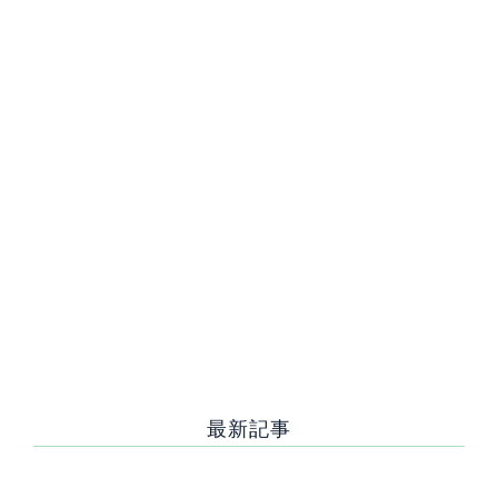
[%lead%]
[%article_short_50%]
[%category%]
[%tags%]
[%navi-pagenation%]
PAGE TOP
最新記事