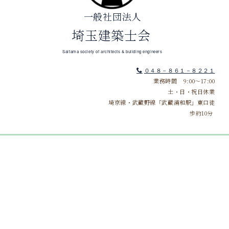
一般社団法人
埼玉建築士会
Saitama society of architects & building engineers
０４８－８６１－８２２１
業務時間 9:00～17:00
土・日・祝日休業
埼京線・武蔵野線「武蔵浦和駅」東口徒
歩約10分
講習会情報
[%article_list_start%]
[%list_start%]
[!% if (image.url!="") { %]
[!% } %]
[%list_end%]
[%article_date_notime_wa%]
[%title%]